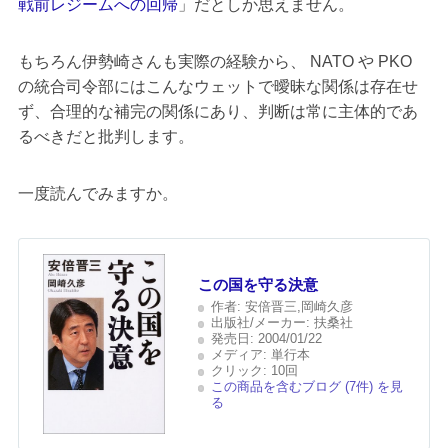
戦前レジームへの回帰
」だとしか思えません。
もちろん伊勢崎さんも実際の経験から、 NATO や PKO
の統合司令部にはこんなウェットで曖昧な関係は存在せ
ず、合理的な補完の関係にあり、判断は常に主体的であ
るべきだと批判します。
一度読んでみますか。
この国を守る決意
作者:
安倍晋三,岡崎久彦
出版社/メーカー:
扶桑社
発売日:
2004/01/22
メディア:
単行本
クリック
: 10回
この商品を含むブログ (7件) を見
る