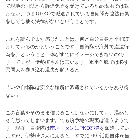
て現地の司法から訴追免除を受けているため現地では裁
けない、つまりPKOで派遣されている自衛隊が違法行為
をしても裁く法律がないということです。
これを読んでまず感じたことは、何と自分自身が平和ぼ
けしているのかということです。自衛隊が海外で違法行
為を、ということ自体がすでにイメージできないので
す。ですが、伊勢崎さんは言います。軍事作戦では必ず
民間人を巻き込む過失が起きると。
「いや自衛隊は安全な場所に派遣されているからあり得
ない」
この言葉をそのまま信じることはないにしても、漠然と
そう思ってしまいます。でも紛争地の現実は違うようで
す。現在、自衛隊は
南スーダンにPKO部隊
を派遣してい
ますが、伊勢崎さんによると、すでにPKO活動自体が当