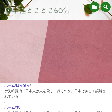
＠半径とことこ60分
ホーム
/
日々閑々
/
伊勢崎賢治「日本人は人を殺しに行くのか」日本は美しく誤解さ
れている
/
ホーム
/
本
/