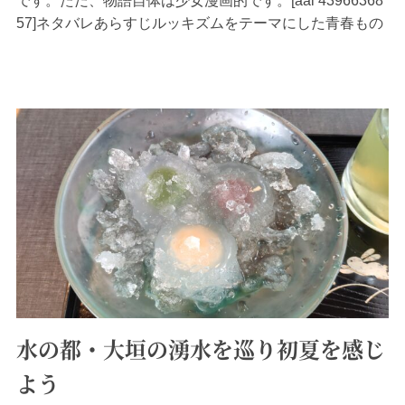
です。ただ、物語自体は少女漫画的です。[aal 43966368
57]ネタバレあらすじルッキズムをテーマにした青春もの
です。青春時代というのは最も友達関係を求める時期で
すし、また、青春時代に限らず人はまず視覚によって相
手を判断しますのでルッキズムから逃れる...
水の都・大垣の湧水を巡り初夏を感じ
よう