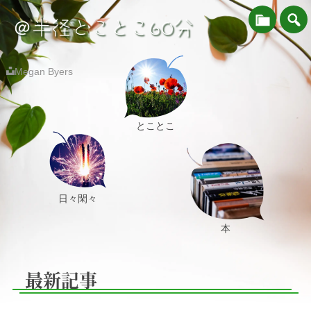
＠半径とことこ60分
Megan Byers
とことこ
日々閑々
本
最新記事