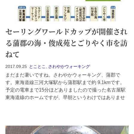
セーリングワールドカップが開催され
る蒲郡の海・俊成苑とごりやく市を訪
ねて
2017.09.25
とことこ
,
さわやかウォーキング
まだまだ暑いですね。さわやかウォーキング、蒲郡で
す。東海道線三河大塚駅から蒲郡駅まで約 9.1kmです。
予定の電車まで15分ほどありましたので撮った名古屋駅
東海道線のホームですが、早朝というわけではありませ
ん。９時半ぐらいだったと思います。三河大塚駅、蒲郡
駅からひとつ静岡よりの駅です。駅前です。お店などは
ありません。駅から海沿いへ向かいます。正面の観覧車
はラグーナでしょう。...