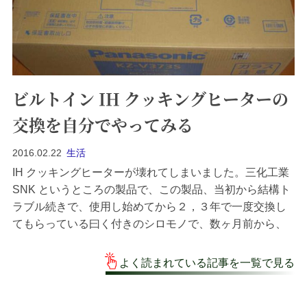
ビルトイン IH クッキングヒーターの
交換を自分でやってみる
2016.02.22
生活
IH クッキングヒーターが壊れてしまいました。三化工業
SNK というところの製品で、この製品、当初から結構ト
ラブル続きで、使用し始めてから２，３年で一度交換し
てもらっている曰く付きのシロモノで、数ヶ月前から、
メインスイッチを切ってもパイロットランプは消えず、
次に使おうとしても電源が入らないという状態になって
よく読まれている記事を一覧で見る
しまいました。で、数ヶ月前のことですから今となって
はどうでもいいことですが、壊れた時点...