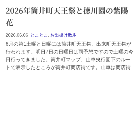
2026年筒井町天王祭と徳川園の紫陽
花
2026.06.06
とことこ
,
お出掛け散歩
6月の第1土曜と日曜には筒井町天王祭、出来町天王祭が
行われます。明日7日の日曜日は雨予想ですので土曜の今
日行ってきました。筒井町マップ、山車曳行図下のルー
トで表示したところが筒井町商店街です。山車は商店街
を中心にして一帯を曳行されます。山車は昨日5日の夜か
ら今日の昼夜、そして明日の昼夜と5回曳行されます。下
が今日行ってきました6日昼の曳行図です。...