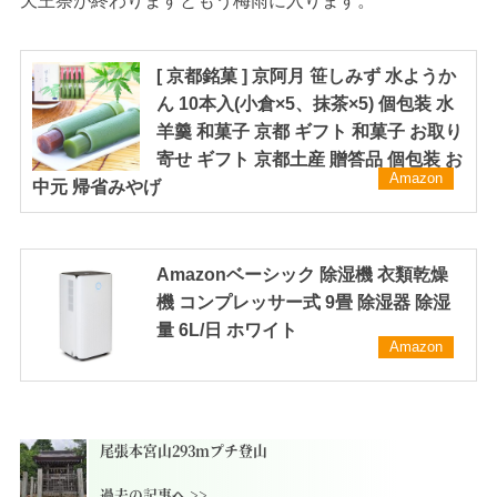
天王祭が終わりますともう梅雨に入ります。
[ 京都銘菓 ] 京阿月 笹しみず 水ようか
ん 10本入(小倉×5、抹茶×5) 個包装 水
羊羹 和菓子 京都 ギフト 和菓子 お取り
寄せ ギフト 京都土産 贈答品 個包装 お
Amazon
中元 帰省みやげ
Amazonベーシック 除湿機 衣類乾燥
機 コンプレッサー式 9畳 除湿器 除湿
量 6L/日 ホワイト
Amazon
尾張本宮山293mプチ登山