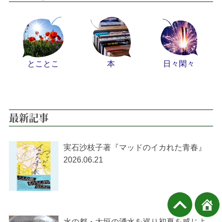
とことこ
本
日々閑々
最新記事
実石沙枝子著『マッドのイカれた青春』
2026.06.21
水の都・大垣の湧水を巡り初夏を感じよ