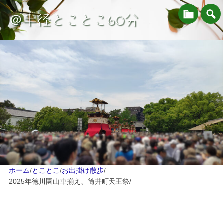
＠半径とことこ60分
ホーム
/
とことこ
/
お出掛け散歩
/
2025年徳川園山車揃え、筒井町天王祭
/