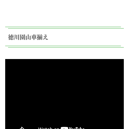
徳川園山車揃え