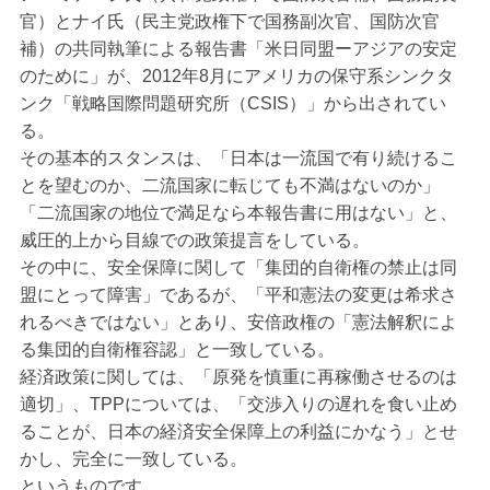
官）とナイ氏（民主党政権下で国務副次官、国防次官
補）の共同執筆による報告書「米日同盟ーアジアの安定
のために」が、2012年8月にアメリカの保守系シンクタ
ンク「戦略国際問題研究所（CSIS）」から出されてい
る。
その基本的スタンスは、「日本は一流国で有り続けるこ
とを望むのか、二流国家に転じても不満はないのか」
「二流国家の地位で満足なら本報告書に用はない」と、
威圧的上から目線での政策提言をしている。
その中に、安全保障に関して「集団的自衛権の禁止は同
盟にとって障害」であるが、「平和憲法の変更は希求さ
れるべきではない」とあり、安倍政権の「憲法解釈によ
る集団的自衛権容認」と一致している。
経済政策に関しては、「原発を慎重に再稼働させるのは
適切」、TPPについては、「交渉入りの遅れを食い止め
ることが、日本の経済安全保障上の利益にかなう」とせ
かし、完全に一致している。
というものです。