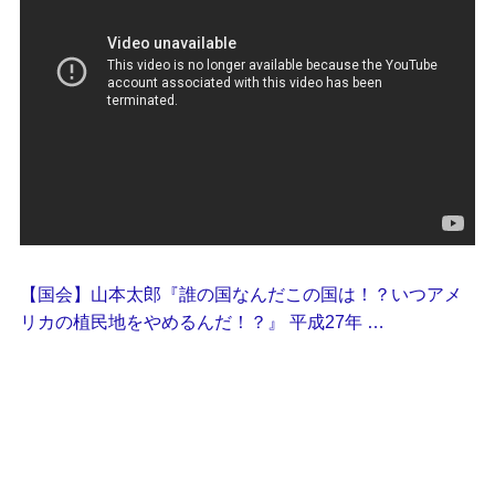
【国会】山本太郎『誰の国なんだこの国は！？いつアメ
リカの植民地をやめるんだ！？』 平成27年 …