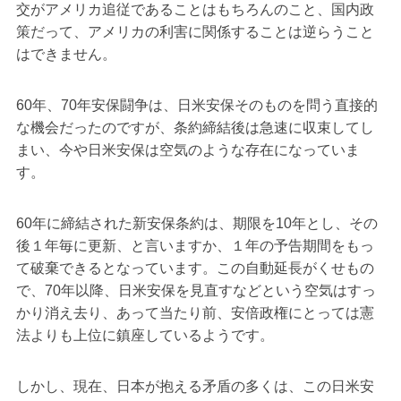
交がアメリカ追従であることはもちろんのこと、国内政
策だって、アメリカの利害に関係することは逆らうこと
はできません。
60年、70年安保闘争は、日米安保そのものを問う直接的
な機会だったのですが、条約締結後は急速に収束してし
まい、今や日米安保は空気のような存在になっていま
す。
60年に締結された新安保条約は、期限を10年とし、その
後１年毎に更新、と言いますか、１年の予告期間をもっ
て破棄できるとなっています。この自動延長がくせもの
で、70年以降、日米安保を見直すなどという空気はすっ
かり消え去り、あって当たり前、安倍政権にとっては憲
法よりも上位に鎮座しているようです。
しかし、現在、日本が抱える矛盾の多くは、この日米安