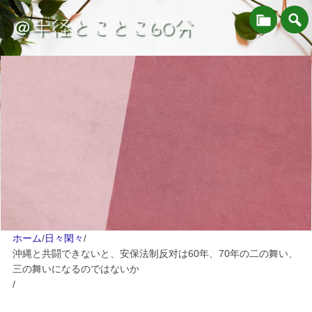
＠半径とことこ60分
ホーム
/
日々閑々
/
沖縄と共闘できないと、安保法制反对は60年、70年の二の舞い、
三の舞いになるのではないか
/