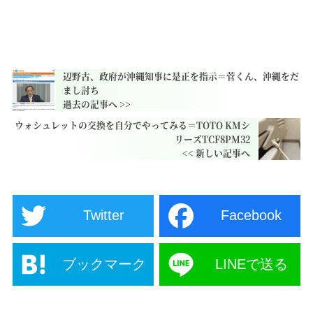
辺野古、政府が沖縄知事に是正を指示＝菅くん、沖縄をだ
まし討ち
ウォシュレットの交換を自分でやってみる＝TOTO KMシ
リーズTCF8PM32
Twitter
Facebook
ブックマーク
LINEで送る