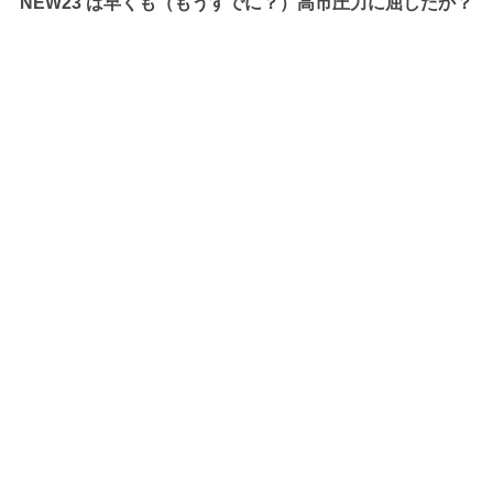
NEW23 は早くも（もうすでに？）高市圧力に屈したか？