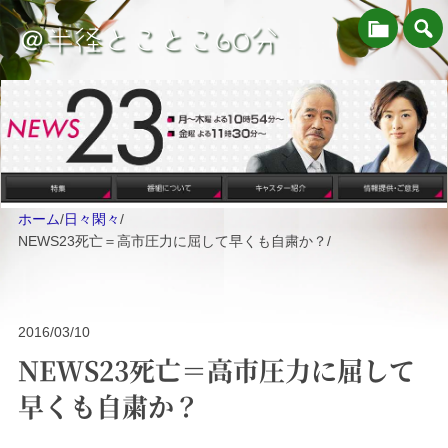
＠半径とことこ60分
ホーム
/
日々閑々
/
NEWS23死亡＝高市圧力に屈して早くも自粛か？
/
2016/03/10
NEWS23死亡＝高市圧力に屈して
早くも自粛か？