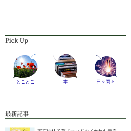
Pick Up
とことこ
本
日々閑々
最新記事