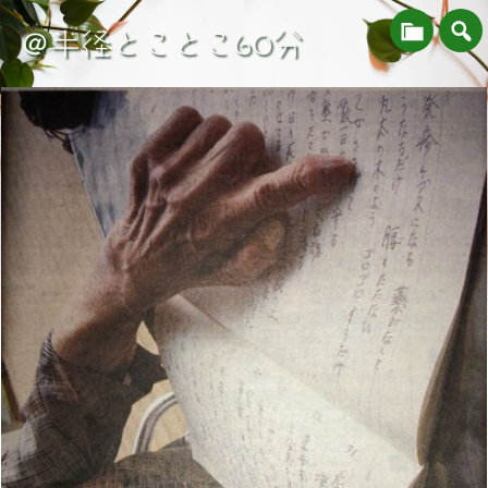
＠半径とことこ60分