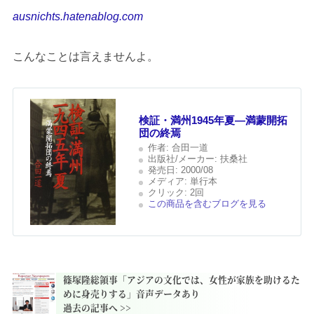
ausnichts.hatenablog.com
こんなことは言えませんよ。
検証・満州1945年夏―満蒙開拓
団の終焉
作者:
合田一道
出版社/メーカー:
扶桑社
発売日:
2000/08
メディア:
単行本
クリック
: 2回
この商品を含むブログを見る
篠塚隆総領事「アジアの文化では、女性が家族を助けるた
めに身売りする」音声データあり