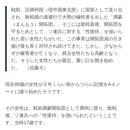
戦前、旧満州国（現中国東北部）に国策として送り出
され、敗戦後の逃避行で大勢の犠牲者を出した「満蒙
（まんもう）開拓団」。そこには敗戦直後、開拓団を
守るためとして、ソ連兵に対する「性接待」を強いら
れた若い女性たちがいた。この事実は開拓団員の引き
揚げ後も長く封印され続けてきた。しかし、少なから
ずの被害者が亡くなり、残る女性たちも高齢となっ
た。そうした女性たちが最近、重い口を開き始め
た。 （佐藤大）
現在89歳の女性が２年くらい前からつらい記憶をA４ノ
ートに綴り始めたそうです。
その女性は、戦前満蒙開拓団として満州に渡り、敗戦
後、ソ連兵への「性接待」を強いられたということで
す。当時17歳です。