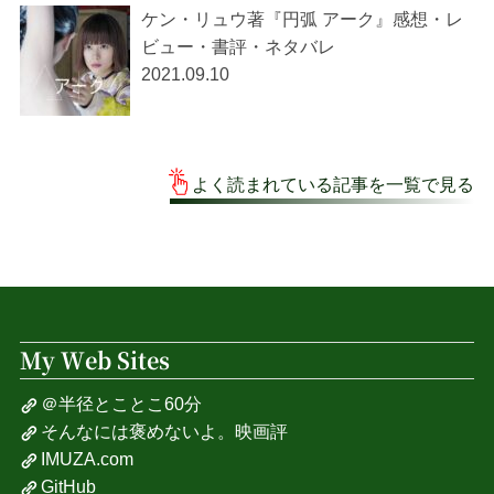
ケン・リュウ著『円弧 アーク』感想・レ
ビュー・書評・ネタバレ
2021.09.10
よく読まれている記事を一覧で見る
My Web Sites
＠半径とことこ60分
そんなには褒めないよ。映画評
IMUZA.com
GitHub