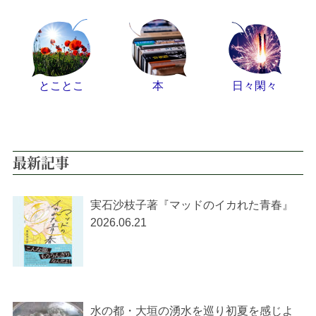
とことこ
本
日々閑々
最新記事
実石沙枝子著『マッドのイカれた青春』
2026.06.21
水の都・大垣の湧水を巡り初夏を感じよ