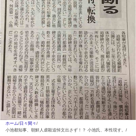
ホーム
/
日々閑々
/
小池都知事、朝鮮人虐殺追悼文出さず！？ 小池氏、本性現す。
/