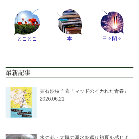
とことこ
本
日々閑々
最新記事
実石沙枝子著『マッドのイカれた青春』
2026.06.21
水の都・大垣の湧水を巡り初夏を感じよ