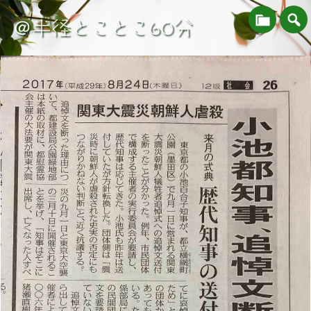
＠半径とことこ60分