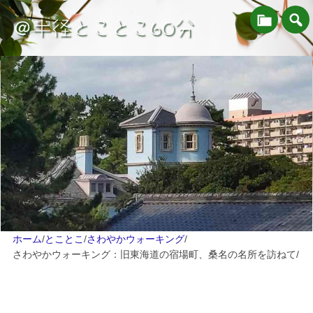
＠半径とことこ60分
ホーム
/
とことこ
/
さわやかウォーキング
/
さわやかウォーキング：旧東海道の宿場町、桑名の名所を訪ねて
/