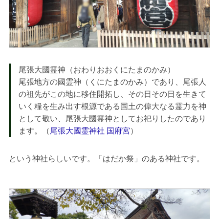
尾張大國霊神（おわりおおくにたまのかみ）
尾張地方の國霊神（くにたまのかみ）であり、尾張人
の祖先がこの地に移住開拓し、その日その日を生きて
いく糧を生み出す根源である国土の偉大なる霊力を神
として敬い、尾張大國霊神としてお祀りしたのであり
ます。（
尾張大國霊神社 国府宮
）
という神社らしいです。「はだか祭」のある神社です。