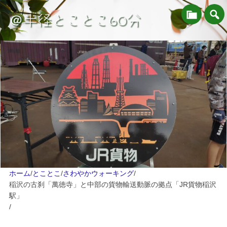
＠半径とことこ60分
ホーム
/
とことこ
/
さわやかウォーキング
/
稲沢の古刹「萬徳寺」と中部の貨物輸送動脈の拠点「JR貨物稲沢
駅」
/