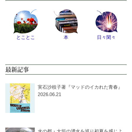
とことこ
本
日々閑々
最新記事
実石沙枝子著『マッドのイカれた青春』
2026.06.21
水の都・大垣の湧水を巡り初夏を感じよ