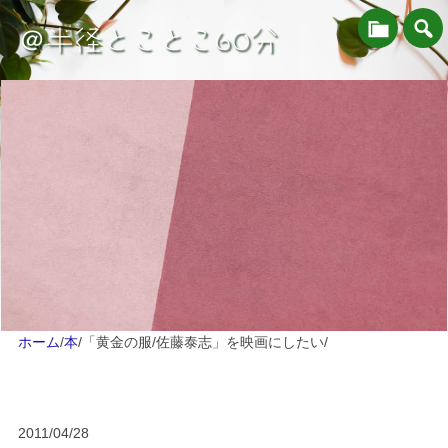
＠半径とことこ60分
ホーム
/
本
/
「黄金の服/佐藤泰志」を映画にしたい
/
2011/04/28