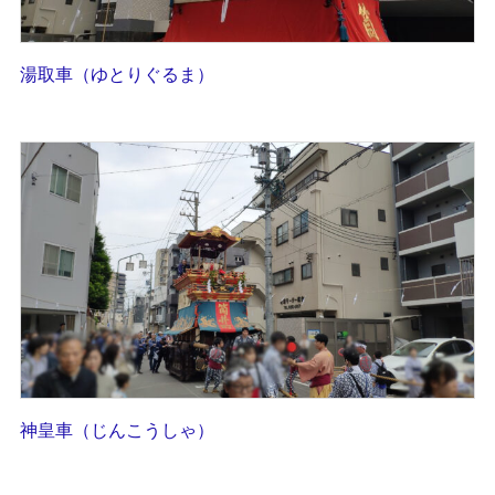
湯取車（ゆとりぐるま）
神皇車（じんこうしゃ）