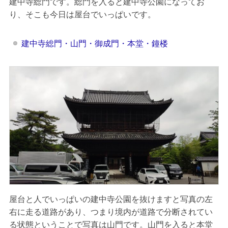
建中寺総門です。総門を入ると建中寺公園になってお
り、そこも今日は屋台でいっぱいです。
建中寺総門・山門・御成門・本堂・鐘楼
屋台と人でいっぱいの建中寺公園を抜けますと写真の左
右に走る道路があり、つまり境内が道路で分断されてい
る状態ということで写真は山門です。山門を入ると本堂