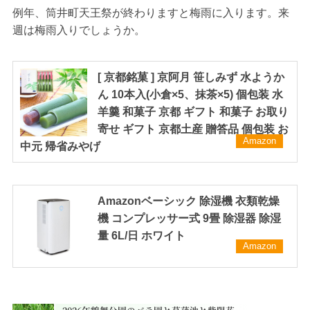
例年、筒井町天王祭が終わりますと梅雨に入ります。来
週は梅雨入りでしょうか。
[ 京都銘菓 ] 京阿月 笹しみず 水ようか
ん 10本入(小倉×5、抹茶×5) 個包装 水
羊羹 和菓子 京都 ギフト 和菓子 お取り
寄せ ギフト 京都土産 贈答品 個包装 お
Amazon
中元 帰省みやげ
Amazonベーシック 除湿機 衣類乾燥
機 コンプレッサー式 9畳 除湿器 除湿
量 6L/日 ホワイト
Amazon