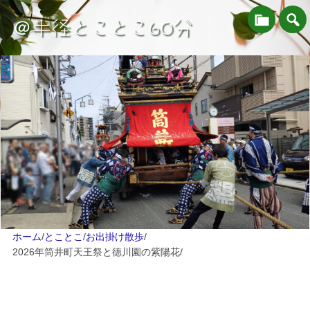
＠半径とことこ60分
ホーム
/
とことこ
/
お出掛け散歩
/
2026年筒井町天王祭と徳川園の紫陽花
/