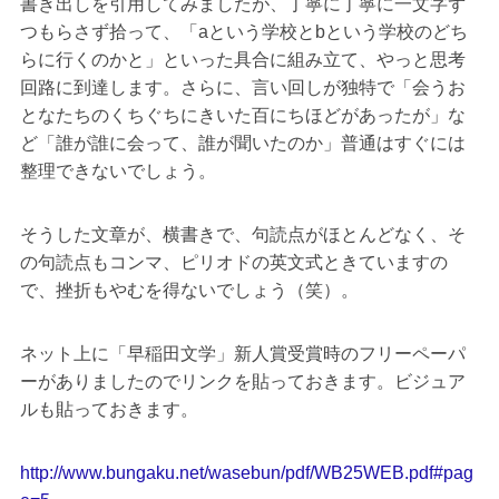
書き出しを引用してみましたが、丁寧に丁寧に一文字ず
つもらさず拾って、「aという学校とbという学校のどち
らに行くのかと」といった具合に組み立て、やっと思考
回路に到達します。さらに、言い回しが独特で「会うお
となたちのくちぐちにきいた百にちほどがあったが」な
ど「誰が誰に
会って、誰が聞いたのか」普通はすぐには
整理できないでしょう。
そうした文章が、横書きで、句読点がほとんどなく、そ
の句読点もコンマ、ピリオドの英文式ときていますの
で、挫折もやむを得ないでしょう（笑）。
ネット上に「早稲田文学」新人賞受賞時のフリーペーパ
ーがありましたのでリンクを貼っておきます。ビジュア
ルも貼っておきます。
http://www.bungaku.net/wasebun/pdf/WB25WEB.pdf#pag