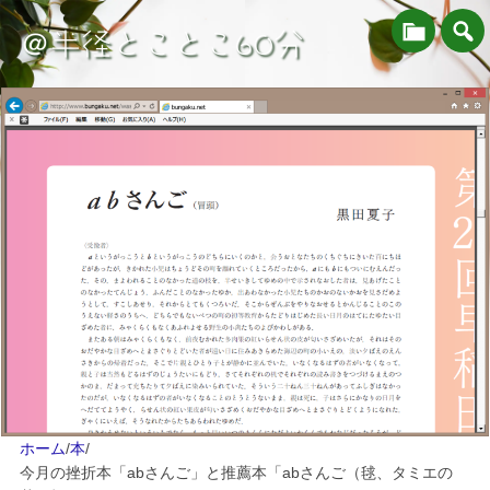
＠半径とことこ60分
ホーム
/
本
/
今月の挫折本「abさんご」と推薦本「abさんご（毬、タミエの