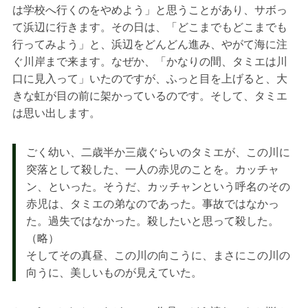
は学校へ行くのをやめよう」と思うことがあり、サボっ
て浜辺に行きます。その日は、「どこまでもどこまでも
行ってみよう」と、浜辺をどんどん進み、やがて海に注
ぐ川岸まで来ます。なぜか、「かなりの間、タミエは川
口に見入って」いたのですが、ふっと目を上げると、大
きな虹が目の前に架かっているのです。そして、タミエ
は思い出します。
ごく幼い、二歳半か三歳ぐらいのタミエが、この川に
突落として殺した、一人の赤児のことを。カッチャ
ン、といった。そうだ、カッチャンという呼名のその
赤児は、タミエの弟なのであった。事故ではなかっ
た。過失ではなかった。殺したいと思って殺した。
（略）
そしてその真昼、この川の向こうに、まさにこの川の
向うに、美しいものが見えていた。