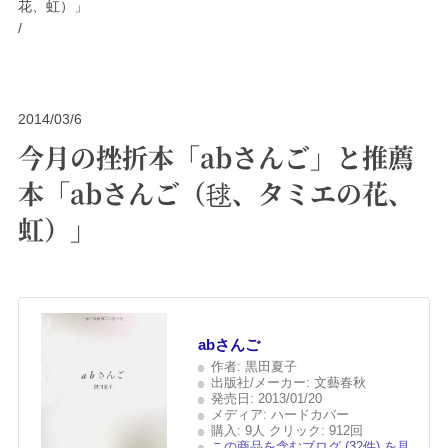
花、虹）」
/
2014/03/6
今月の挫折本「abさんご」と推薦
本「abさんご（毬、タミエの花、
虹）」
abさんご
作者: 黒田夏子
出版社/メーカー: 文藝春秋
発売日: 2013/01/20
メディア: ハードカバー
購入: 9人 クリック: 912回
この商品を含むブログ (32件) を見