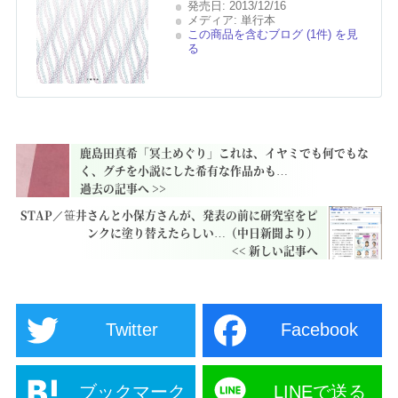
発売日: 2013/12/16
メディア: 単行本
この商品を含むブログ (1件) を見
る
鹿島田真希「冥土めぐり」これは、イヤミでも何でもな
く、グチを小説にした希有な作品かも…
STAP／笹井さんと小保方さんが、発表の前に研究室をピ
ンクに塗り替えたらしい…（中日新聞より）
Twitter
Facebook
ブックマーク
LINEで送る