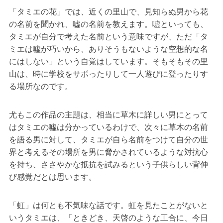
「タミエの花」では、近くの里山で、見知らぬ男から花
の名前を聞かれ、嘘の名前を教えます。噓といっても、
タミエが自分で考えた名前という意味ですが、ただ「タ
ミエは噓が巧いから、ありそうもないような空想的な名
にはしない」という自覚はしています。そもそもその里
山は、時に学校をサボったりして一人遊びに登ったりす
る場所なのです。
尤もこの作品の主題は、相当に草木に詳しい男にとって
はタミエの噓は分かっているわけで、次々に草木の名前
を語る男に対して、タミエが自ら名前をつけて自分の世
界と考えるその場所を男に脅かされているような対抗心
を持ち、ささやかな抵抗を試みるという子供らしい背伸
び感覚だとは思います。
「虹」は何とも不気味な話です。虹を見たことがないと
いうタミエは、「ときどき、天啓のような工合に、今日