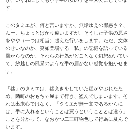
が、いずれにしても小学生の女の子を主人公にしていま
す。
このタミエが、何と言いますか、無垢ゆえの邪悪さ？、
んー、ちょっとばかり違いますが、そうした子供の悪さ
をやや（一つは相当）超えた行いをします。ただ、文体
のせいなのか、突如登場する「私」の記憶を語っている
風からなのか、それらの行為がどことなく幻想めいてい
て、紗越しの風景のような手の届かない感覚を抱かせま
す。
「毬」のタミエは、毬突きをしていた毬がやぶれたた
め、隣町のおもちゃ屋まで行き、盗んでしまいます。そ
れは出来心ではなく、「タミエが無一文であるからに
は、手に入れるということは買うということとは違う」
ことを分かって、なおかつ二三軒物色して行為に及んで
います。