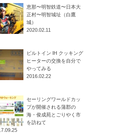
恵那〜明智鉄道〜日本大
正村〜明智城址（白鷹
城）
2020.02.11
ビルトイン IH クッキング
ヒーターの交換を自分で
やってみる
2016.02.22
セーリングワールドカッ
プが開催される蒲郡の
海・俊成苑とごりやく市
を訪ねて
7.09.25