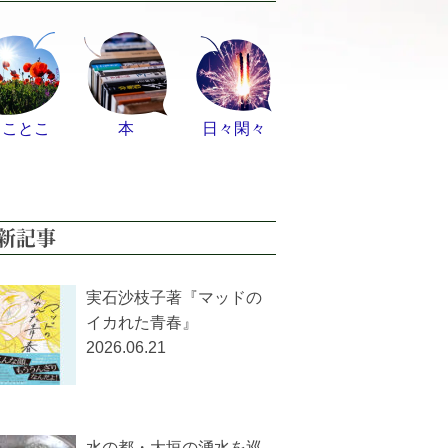
とことこ
本
日々閑々
新記事
実石沙枝子著『マッドの
イカれた青春』
2026.06.21
水の都・大垣の湧水を巡