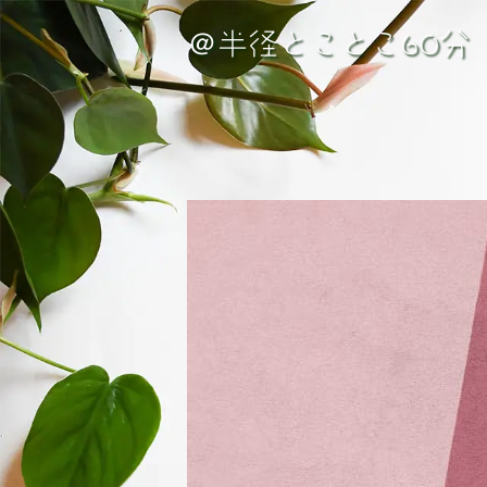
＠半径とことこ60分