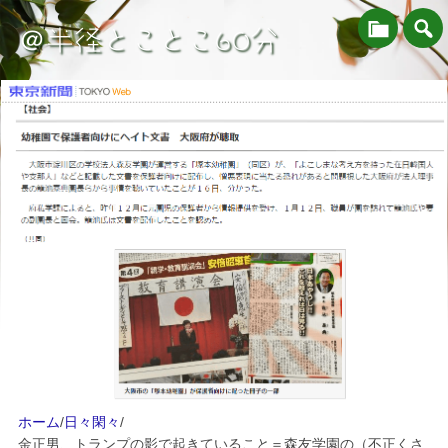
＠半径とことこ60分
ホーム
/
日々閑々
/
金正男、トランプの影で起きていること＝森友学園の（不正くさ