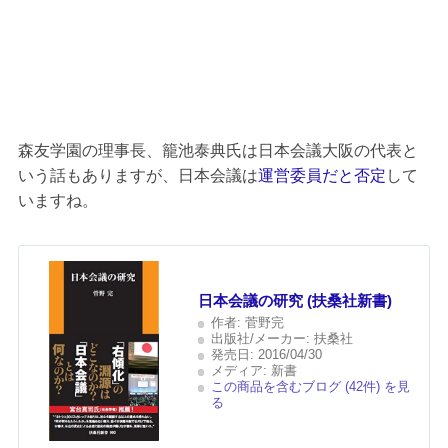
森友学園の理事長、籠池泰典氏は日本会議大阪の代表と
いう話もありますが、日本会議は
運営委員だと否定
して
いますね。
日本会議の研究 (扶桑社新書)
作者:
菅野完
出版社/メーカー:
扶桑社
発売日:
2016/04/30
メディア:
新書
この商品を含むブログ (42件) を見
る