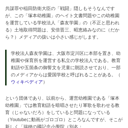
共謀罪や稲田防衛大臣の「戦闘」隠しもそうなんです
が、この「塚本幼稚園」のヘイト文書問題やこの幼稚園
を運営している学校法人「森友学園」の（不正と思われ
る）土地取得問題は、安倍晋三、昭恵絡みなのに（だか
ら？）メディアの扱いは小さい感じがします。
学校法人森友学園は、大阪市淀川区に本部を置き、幼
稚園や保育所を運営する私立の学校法人である。教育
勅語や五箇条の御誓文を児童に朗読させており、一部
のメディアからは愛国学校と呼ばれることがある。（
ウィキペディア
）
という団体であり、以前から、運営幼稚園である「塚本
幼稚園」では教育勅語を暗唱させたり軍歌を歌わせる教
育（じゃないだろ）をしていると問題になっている
（Youtubeに動画がゴロゴロ）ところなんですが、そこが
新しく「瑞穂の國記念小學院（別名：