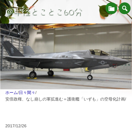
＠半径とことこ60分
ホーム
/
日々閑々
/
安倍政権、なし崩しの軍拡進む＝護衛艦「いずも」の空母化計画
/
2017/12/26