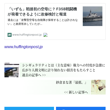
www.huffingtonpost.jp
シンギュラリティとは（主な意味）権力への忖度が急激に
広がり人間文明に計り知れない損害をもたらすこと
紗倉まな著『最低。』