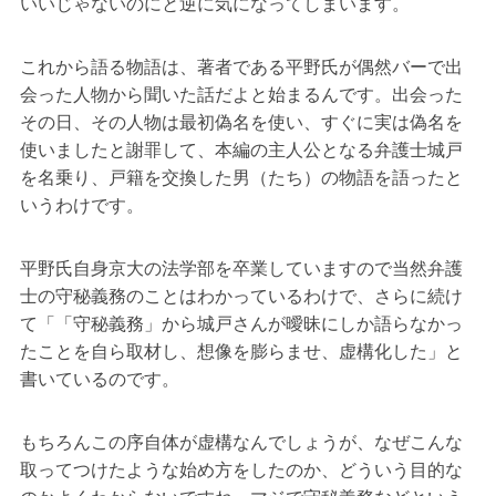
いいじゃないのにと逆に気になってしまいます。
これから語る物語は、著者である平野氏が偶然バーで出
会った人物から聞いた話だよと始まるんです。出会った
その日、その人物は最初偽名を使い、すぐに実は偽名を
使いましたと謝罪して、本編の主人公となる弁護士城戸
を名乗り、戸籍を交換した男（たち）の物語を語ったと
いうわけです。
平野氏自身京大の法学部を卒業していますので当然弁護
士の守秘義務のことはわかっているわけで、さらに続け
て「「守秘義務」から城戸さんが曖昧にしか語らなかっ
たことを自ら取材し、想像を膨らませ、虚構化した」と
書いているのです。
もちろんこの序自体が虚構なんでしょうが、なぜこんな
取ってつけたような始め方をしたのか、どういう目的な