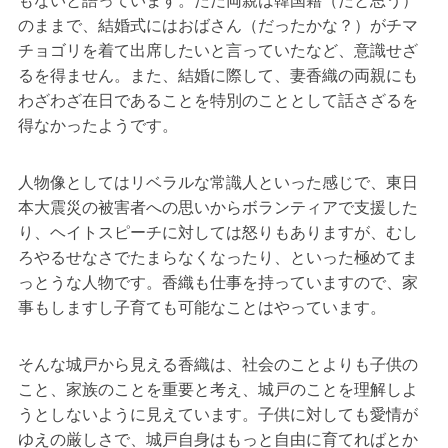
もないと語っています。ただ両親は韓国籍（だと思う）
のままで、結婚式にはおばさん（だったかな？）がチマ
チョゴリを着て出席したいと言っていたなど、意識せざ
るを得ません。また、結婚に際して、妻香織の両親にも
わざわざ在日であることを特別のこととして話さざるを
得なかったようです。
人物像としてはリベラルな常識人といった感じで、東日
本大震災の被害者への思いからボランティアで支援した
り、ヘイトスピーチに対しては怒りもありますが、むし
ろやるせなさでたまらなくなったり、といった極めてま
っとうな人物です。香織も仕事を持っていますので、家
事もしますし子育ても可能なことはやっています。
そんな城戸から見える香織は、社会のことよりも子供の
こと、家族のことを重要と考え、城戸のことを理解しよ
うとしないように見えています。子供に対しても愛情が
ゆえの厳しさで、城戸自身はもっと自由に育てればとか