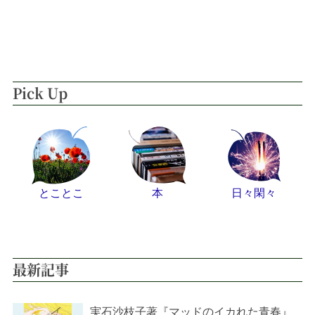
Pick Up
とことこ
本
日々閑々
最新記事
実石沙枝子著『マッドのイカれた青春』