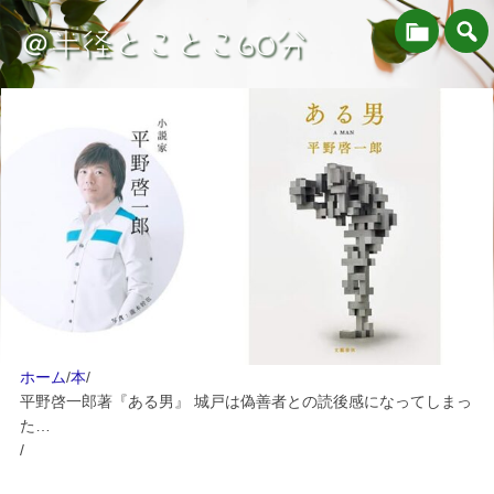
＠半径とことこ60分
ホーム
/
本
/
平野啓一郎著『ある男』 城戸は偽善者との読後感になってしまっ
た…
/