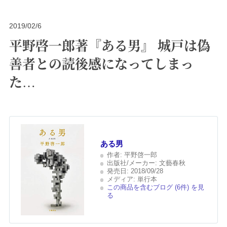
2019/02/6
平野啓一郎著『ある男』 城戸は偽
善者との読後感になってしまっ
た…
ある男
作者:
平野啓一郎
出版社/メーカー:
文藝春秋
発売日:
2018/09/28
メディア:
単行本
この商品を含むブログ (6件) を見
る