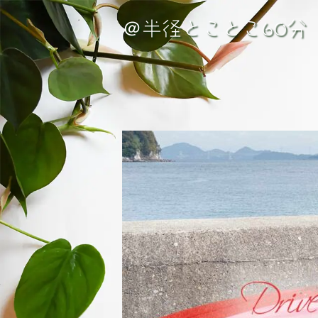
＠半径とことこ60分