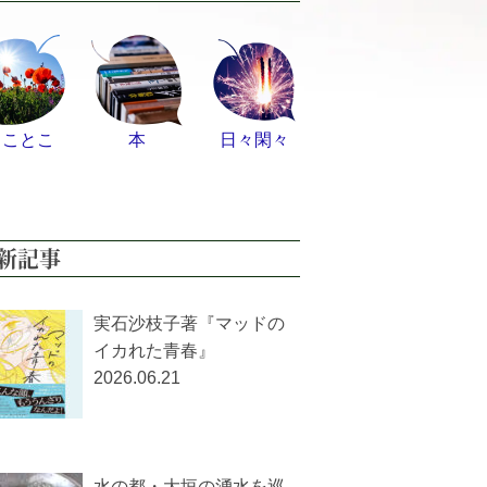
とことこ
本
日々閑々
新記事
実石沙枝子著『マッドの
イカれた青春』
2026.06.21
水の都・大垣の湧水を巡