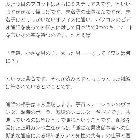
ふたつ目のプロットはさらにミステリアスです。といい
ますかかなり怪しげです。未名子の仕事なんですが、未
名子ひとりしかいないオフィスに通い、パソコンのビデ
オ通話を使って外国人に対して日本語で3つのキーワード
を言いその答を待つのです。たとえば
「問題。小さな男の子、太った男――そしてイワンは何
に？」
といった具合です。それが済みますとちょっとした雑談
は許されているとのことです。
通話の相手は３人登場します。宇宙ステーションのヴァ
ンダ、深海のポーラ、戦場のシェルターギバノです。共
通しているのは皆ひとりで孤独ということです。面接を
受けた上司カンベ主任からは「孤独な業務従事者への定
期的な通信による精神的ケアと知性の共有」の仕事と言