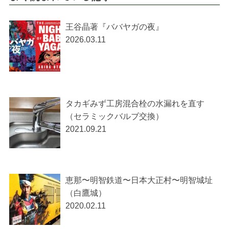
王谷晶著『ババヤガの夜』
2026.03.11
タカギみず工房混合栓の水漏れを直す
（セラミックバルブ交換）
2021.09.21
恵那〜明智鉄道〜日本大正村〜明智城址
（白鷹城）
2020.02.11