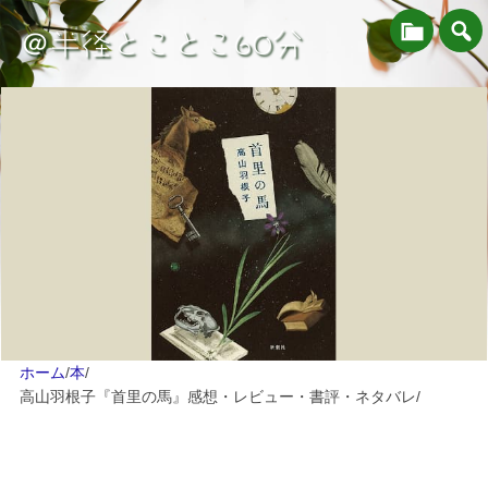
＠半径とことこ60分
ホーム
/
本
/
高山羽根子『首里の馬』感想・レビュー・書評・ネタバレ
/