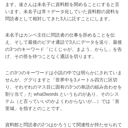
ます。途さんは未名子に資料館を閉めることにすると言
います。未名子は常々データ化していた資料館の資料を
問読者として相対してきた3人に託すことにします。
未名子はカンベ主任に問読者の仕事を辞めることを伝
え、そして最後のビデオ通話で3人にデータを送り、最後
の3つのキーワード「にくじゃが、まよう、からし」を告
げ、その答を待つことなく通話を切ります。
この3つのキーワードは小説の中では明らかにされていま
せんが、ググりますと「世界中を3メートル四方に区切
り、それぞれのマス目に固有の3つの単語の組み合わせを
割り当て」た what3words というものがあり、そのシス
テム（と言っていいのかよくわからないが…）では「首
里城」を指すとのことです。
資料館と問読者の2つはかろうじて関連性が持たせられて