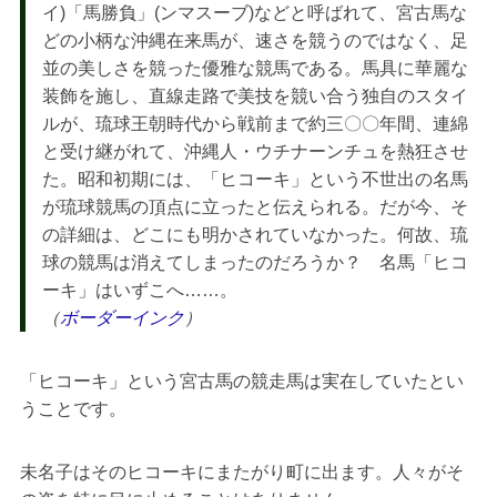
イ)「馬勝負」(ンマスーブ)などと呼ばれて、宮古馬な
どの小柄な沖縄在来馬が、速さを競うのではなく、足
並の美しさを競った優雅な競馬である。馬具に華麗な
装飾を施し、直線走路で美技を競い合う独自のスタイ
ルが、琉球王朝時代から戦前まで約三〇〇年間、連綿
と受け継がれて、沖縄人・ウチナーンチュを熱狂させ
た。昭和初期には、「ヒコーキ」という不世出の名馬
が琉球競馬の頂点に立ったと伝えられる。だが今、そ
の詳細は、どこにも明かされていなかった。何故、琉
球の競馬は消えてしまったのだろうか？ 名馬「ヒコ
ーキ」はいずこへ……。
（
ボーダーインク
）
「ヒコーキ」という宮古馬の競走馬は実在していたとい
うことです。
未名子はそのヒコーキにまたがり町に出ます。人々がそ