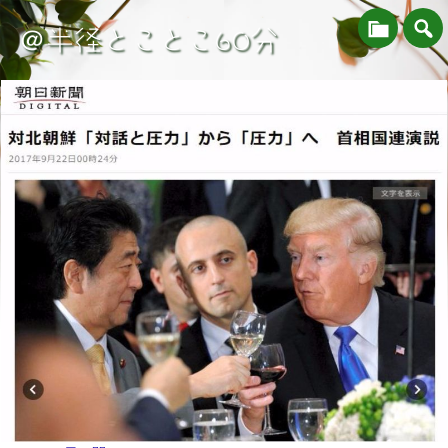
＠半径とことこ60分