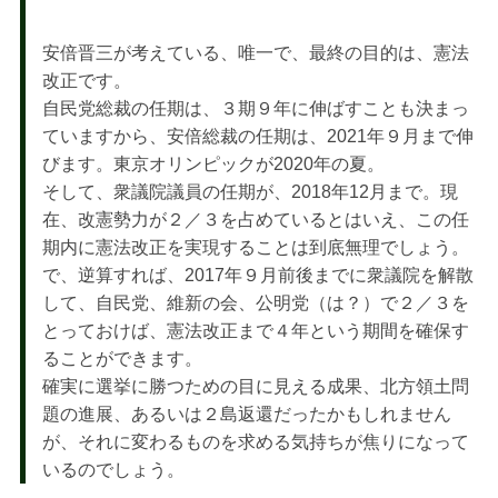
安倍晋三が考えている、唯一で、最終の目的は、憲法
改正です。
自民党総裁の任期は、３期９年に伸ばすことも決まっ
ていますから、安倍総裁の任期は、2021年９月まで伸
びます。東京オリンピックが2020年の夏。
そして、衆議院議員の任期が、2018年12月まで。現
在、改憲勢力が２／３を占めているとはいえ、この任
期内に憲法改正を実現することは到底無理でしょう。
で、逆算すれば、2017年９月前後までに衆議院を解散
して、自民党、維新の会、公明党（は？）で２／３を
とっておけば、憲法改正まで４年という期間を確保す
ることができます。
確実に選挙に勝つための目に見える成果、北方領土問
題の進展、あるいは２島返還だったかもしれません
が、それに変わるものを求める気持ちが焦りになって
いるのでしょう。