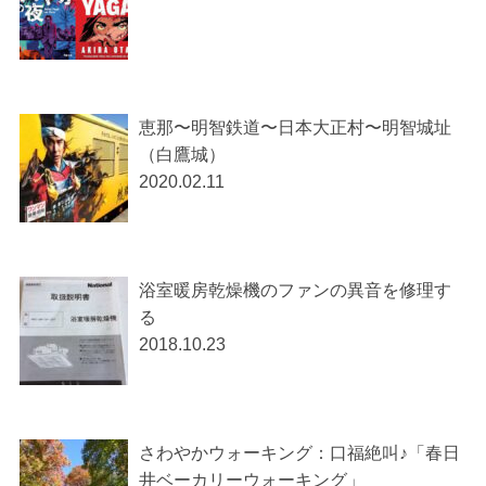
恵那〜明智鉄道〜日本大正村〜明智城址
（白鷹城）
2020.02.11
浴室暖房乾燥機のファンの異音を修理す
る
2018.10.23
さわやかウォーキング：口福絶叫♪「春日
井ベーカリーウォーキング」