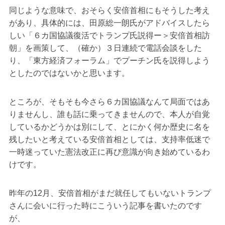
同じような意味で、おそらく安倍首相にもそうした考え
があり、具体的には、田原総一朗氏がアドバイスしたら
しい「６カ国協議復活でトランプ氏説得ー＞安倍首相訪
朝」を画策して、（確か）３日連続で電話会談をした
り、「東方経済フォーラム」でプーチン氏を説得しよう
としたのではないかと思います。
ところが、そもそも今さら６カ国協議なんて局面ではあ
りませんし、誰も話に乗ってきませんので、本人が自覚
しているかどうかは別にして、とにかく何か歴史に名を
残したいと考えている安倍首相としては、支持率低迷で
一時迷っていた憲法改正に再び意識が向き始めているわ
けです。
昨年の12月、安倍首相がまだ就任してもいないトランプ
さんに会いに行った時にこういう記事を書いたのです
が、