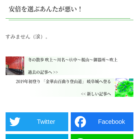
安倍を選ぶあんたが悪い！
すみません（涙）。
冬の散歩 吹上〜川名〜杁中〜桜山〜御器所〜吹上
2019年初登り 「金華山百曲り登山道」 岐阜城へ登る
Twitter
Facebook