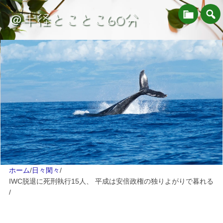
＠半径とことこ60分
ホーム
/
日々閑々
/
IWC脱退に死刑執行15人、 平成は安倍政権の独りよがりで暮れる
/