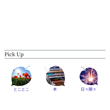
Pick Up
とことこ
本
日々閑々