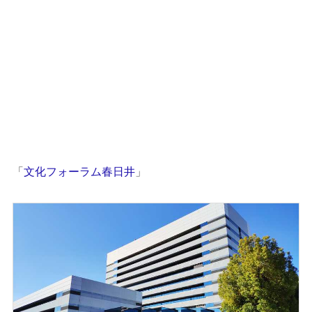
「
文化フォーラム春日井
」