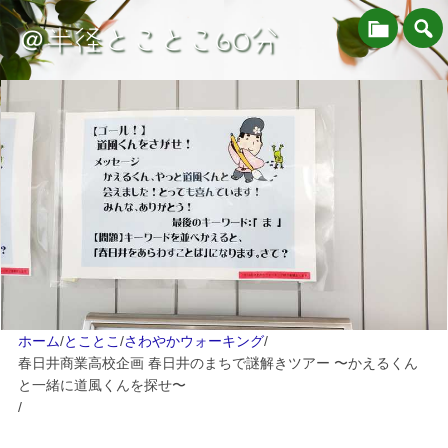
＠半径とことこ60分
ホーム
/
とことこ
/
さわやかウォーキング
/
春日井商業高校企画 春日井のまちで謎解きツアー 〜かえるくん
と一緒に道風くんを探せ〜
/