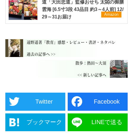
道「大田忠道」監修おせち 太閤の御膳
雲海 [6.5寸3段 43品目 約3～4人前] 12/
Amazon
29～31お届け
遠野遥著『教育』感想・レビュー・書評・ネタバレ
散歩：熱田〜大須
Twitter
Facebook
ブックマーク
LINEで送る