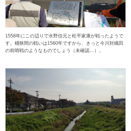
1558年にこの辺りで水野信元と松平家康が戦ったようで
す。桶狭間の戦いは1560年ですから、きっと今川対織田
の前哨戦のようなものでしょう（未確認…）。