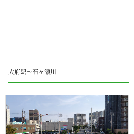
大府駅〜石ヶ瀬川