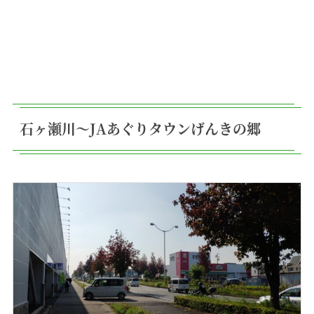
石ヶ瀬川〜JAあぐりタウンげんきの郷