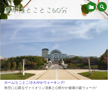
＠半径とことこ60分
ホーム
/
とことこ
/
さわやかウォーキング
/
秋空に心躍るヴァイオリン演奏と心軽やか健康の森ウォーク
/