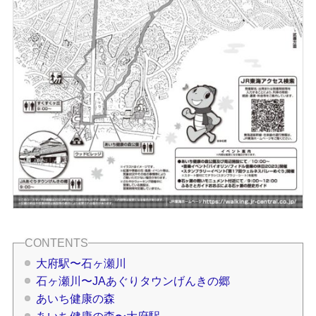
大府駅〜石ヶ瀬川
石ヶ瀬川〜JAあぐりタウンげんきの郷
あいち健康の森