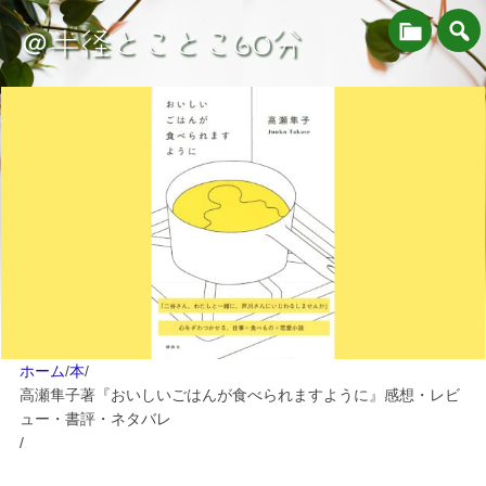
＠半径とことこ60分
ホーム
/
本
/
高瀬隼子著『おいしいごはんが食べられますように』感想・レビ
ュー・書評・ネタバレ
/