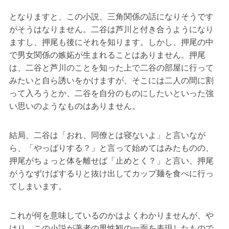
となりますと、この小説、三角関係の話になりそうです
がそうはなりません。二谷は芦川と付き合うようになり
ますし、押尾も後にそれを知ります。しかし、押尾の中
で男女関係の嫉妬が生まれることはありません。押尾
は、二谷と芦川のことを知った上で二谷の部屋に行って
みたいと自ら誘いをかけますが、そこには二人の間に割
って入ろうとか、二谷を自分のものにしたいといった強
い思いのようなものはありません。
結局、二谷は「おれ、同僚とは寝ないよ」と言いなが
ら、「やっぱりする？」と言って始めてはみたものの、
押尾がちょっと体を離せば「止めとく？」と言い、押尾
がうなずけばするりと抜け出してカップ麺を食べに行っ
てしまいます。
これが何を意味しているのかはよくわかりませんが、や
はり、この小説が著者の男性観の一面を表現したもので