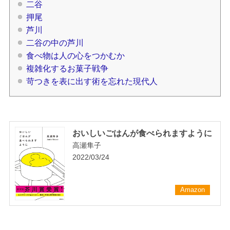
二谷
押尾
芦川
二谷の中の芦川
食べ物は人の心をつかむか
複雑化するお菓子戦争
苛つきを表に出す術を忘れた現代人
おいしいごはんが食べられますように
高瀬隼子
2022/03/24
Amazon