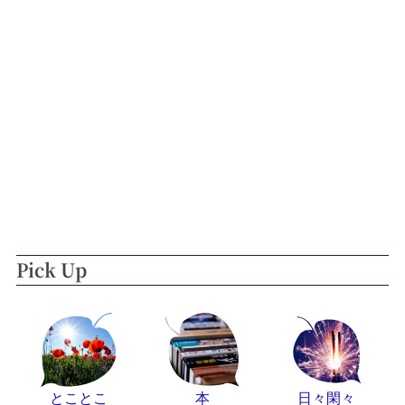
Pick Up
とことこ
本
日々閑々