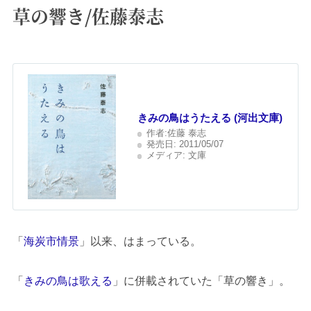
草の響き/佐藤泰志
きみの鳥はうたえる (河出文庫)
作者:
佐藤 泰志
発売日:
2011/05/07
メディア:
文庫
「
海炭市情景
」以来、はまっている。
「
きみの鳥は歌える
」に併載されていた「草の響き」。