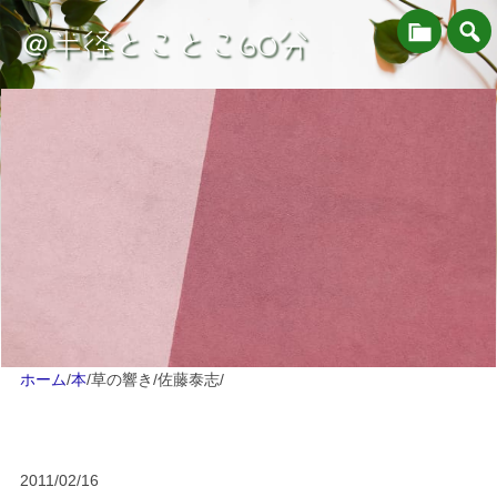
＠半径とことこ60分
ホーム
/
本
/
草の響き/佐藤泰志
/
2011/02/16